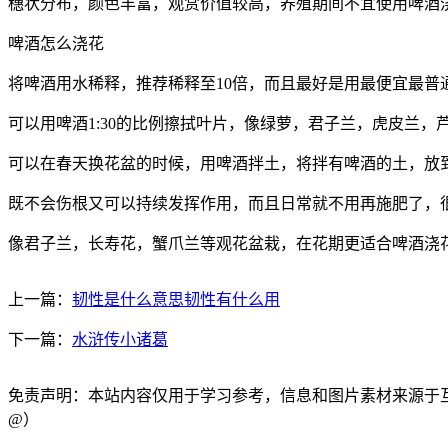
穗状分布，颜色丰富，观赏价值较高，养殖期间不宜使用啤酒
啤酒怎么浇花
将啤酒用水稀释，推荐稀释至10倍，而且最好是用最便宜最普
可以用啤酒1:30的比例擦拭叶片，像绿萝，君子兰，虎皮兰，
可以在春天换花盆的时候，用啤酒拌土，将拌有啤酒的土，放
既不会伤根又可以持续发挥作用，而且日常就不用再施肥了，
像君子兰，长寿花，蟹爪兰等观花盆栽，在花期更适合啤酒浇
上一篇：
韧性是什么意思韧性有什么用
下一篇：
水浒传小诸葛
免责声明：本站内容仅用于学习参考，信息和图片素材来源于互联网，
@）