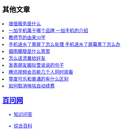
其他文章
增值服务是什么
一加手机属于哪个品牌 一加手机的介绍
教师节的由来50字
手机进水了黑屏了怎么处理 手机进水了屏幕黑了怎么办
烟雨朦胧是什么意思
怎么送流量给好友
发表朋友圈玩雪说说的句子
腾讯视频会员能几个人同时观看
零度可乐和普通的有什么区别
如何取消咪咕自动续费
百问网
知识问答
综合百科