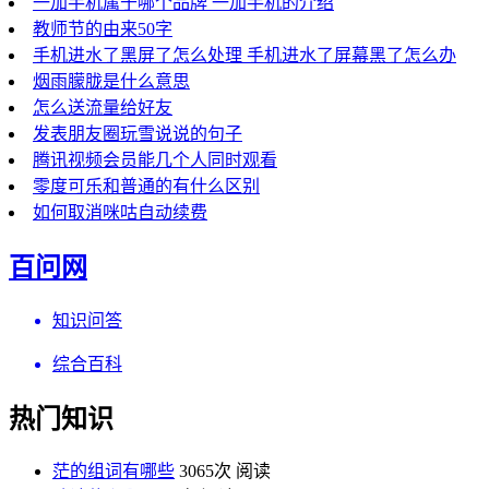
一加手机属于哪个品牌 一加手机的介绍
教师节的由来50字
手机进水了黑屏了怎么处理 手机进水了屏幕黑了怎么办
烟雨朦胧是什么意思
怎么送流量给好友
发表朋友圈玩雪说说的句子
腾讯视频会员能几个人同时观看
零度可乐和普通的有什么区别
如何取消咪咕自动续费
百问网
知识问答
综合百科
热门知识
茫的组词有哪些
3065次 阅读