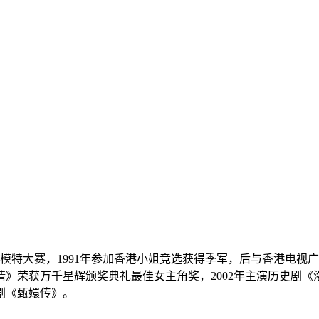
的超级模特大赛，1991年参加香港小姐竞选获得季军，后与香港电
》荣获万千星辉颁奖典礼最佳女主角奖，2002年主演历史剧《洛
斗剧《甄嬛传》。