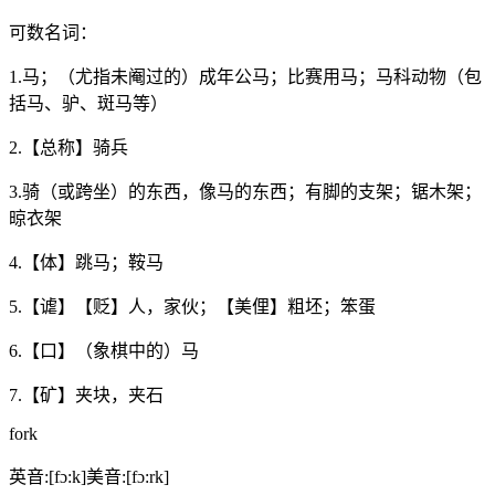
可数名词：
1.马；（尤指未阉过的）成年公马；比赛用马；马科动物（包
括马、驴、斑马等）
2.【总称】骑兵
3.骑（或跨坐）的东西，像马的东西；有脚的支架；锯木架；
晾衣架
4.【体】跳马；鞍马
5.【谑】【贬】人，家伙；【美俚】粗坯；笨蛋
6.【口】（象棋中的）马
7.【矿】夹块，夹石
fork
英音:[fɔ:k]美音:[fɔ:rk]