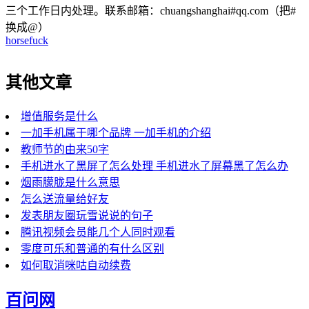
三个工作日内处理。联系邮箱：chuangshanghai#qq.com（把#
换成@）
horsefuck
其他文章
增值服务是什么
一加手机属于哪个品牌 一加手机的介绍
教师节的由来50字
手机进水了黑屏了怎么处理 手机进水了屏幕黑了怎么办
烟雨朦胧是什么意思
怎么送流量给好友
发表朋友圈玩雪说说的句子
腾讯视频会员能几个人同时观看
零度可乐和普通的有什么区别
如何取消咪咕自动续费
百问网