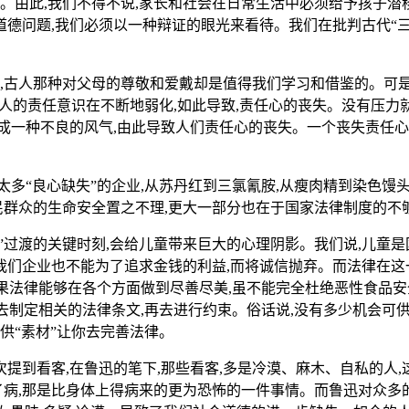
象。由此,我们不得不说,家长和社会在日常生活中必须给予孩子潜
德问题,我们必须以一种辩证的眼光来看待。我们在批判古代“三
是,古人那种对父母的尊敬和爱戴却是值得我们学习和借鉴的。可是
代人的责任意识在不断地弱化,如此导致,责任心的丧失。没有压力
成一种不良的风气,由此导致人们责任心的丧失。一个丧失责任心
太多“良心缺失”的企业,从苏丹红到三氯氰胺,从瘦肉精到染色馒
人民群众的生命安全置之不理,更大一部分也在于国家法律制度的不
”过渡的关键时刻,会给儿童带来巨大的心理阴影。我们说,儿童是
,我们企业也不能为了追求金钱的利益,而将诚信抛弃。而法律在这
如果法律能够在各个方面做到尽善尽美,虽不能完全杜绝恶性食品
去制定相关的法律条文,再去进行约束。俗话说,没有多少机会可供
供“素材”让你去完善法律。
提到看客,在鲁迅的笔下,那些看客,多是冷漠、麻木、自私的人,
了病,那是比身体上得病来的更为恐怖的一件事情。而鲁迅对众多的