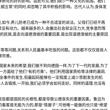
移默化的好的影响。由此可见,我们缺少一种文化的氛围。我们
纲五常”的同时,却忽略了其中积极的影响。古代人认为,身体发
,如今,养儿防老已成为一种不合适宜的说法。父母们已经不再
就没有动力。越来越多的人,会搬出社会就业压力大,竞争激烈等
的民族,是走向道德滑坡的重要因素,是出现道德滑坡的主要原因
头等等问题,关系到人民最基本吃饭的问题。这些都不仅仅是商人
够完善。
国家未来的希望,我们做不到向德国一样,为了下一代的发展,为了
一方面给了他们“有机可乘”。他们利用国家质检等法律的漏洞,
安全事件的发生,但最起码能够在一定程度上减少悲剧发生的机
人去锻炼,一开始,我们必须学会如何走好。同样的道理,也没有
这些都是国民的劣根性,都是导致公德丧失的重要因素。鲁迅为
看客是无能为力的,那是“铁屋子”,可他唯一能做的也只是“绝望