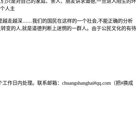
的人们只是对自己的家庭、亲人、朋友讲求道德,一旦进入陌生的环
的个人主
里越走越深……我们的国民在这样的一个社会,不能正确的分析
发生转变的人,就是道德判断上迷惘的一群人。由于公民文化的有待
联系邮箱：chuangshanghai#qq.com（把#换成