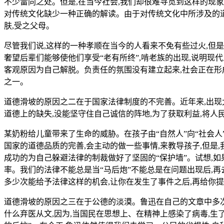
不少雷同之处。但是,在当今社会,我们却很难寻觅到这样的现
对传统文化缺少一种正确的解读。由于对传统文化中所涉及的道
肤,受之父母。
尽管我们说,这样的一种孝顺在当今的人看来不免有些过火,但
奢望后辈们能够使他们享受“老有所终”,啃老族的出现,说明现
客观原因为自己解脱。负责任的氛围没有建立起来,社会正在形
之一。
道德滑坡的原因之二在于国家法律制度的不完善。近年来,出现
道德上的缺失,没能坚守住自己诚信的阵地,为了获取利益,将
某奶粉给儿童带来了生命的威胁。在孩子由“自然人”向“社会人
国家的道德品质的完善,会主动的做一些事情,来教导孩子,但是
成功的为自己躲避法律的制裁做好了坚固的“保护墙”。试想,
率。我们的法律不能总是当“马后炮”不能总是在问题出现后,再
多少次能给予法律这样的机会,让你在发生了事件之后,再给你提
道德滑坡的原因之三在于公德的淡漠。鲁迅在自己的文章中多次
什么弃医从文,因为,当国民在思想上、在精神上感染了病毒,生