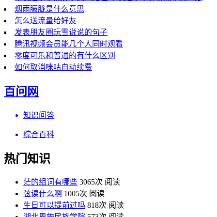
烟雨朦胧是什么意思
怎么送流量给好友
发表朋友圈玩雪说说的句子
腾讯视频会员能几个人同时观看
零度可乐和普通的有什么区别
如何取消咪咕自动续费
百问网
知识问答
综合百科
热门知识
茫的组词有哪些
3065次 阅读
弦读什么啊
1005次 阅读
生日可以提前过吗
818次 阅读
湖北恩施民族学院
573次 阅读