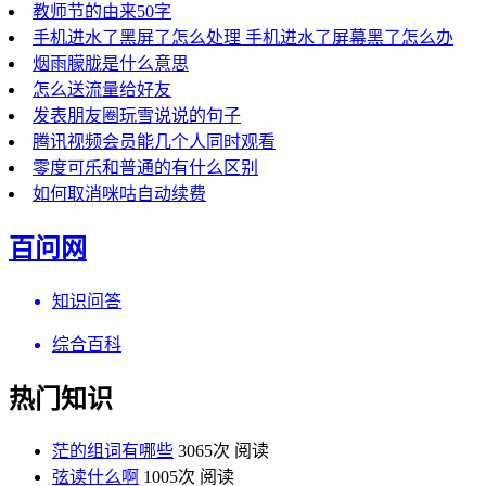
教师节的由来50字
手机进水了黑屏了怎么处理 手机进水了屏幕黑了怎么办
烟雨朦胧是什么意思
怎么送流量给好友
发表朋友圈玩雪说说的句子
腾讯视频会员能几个人同时观看
零度可乐和普通的有什么区别
如何取消咪咕自动续费
百问网
知识问答
综合百科
热门知识
茫的组词有哪些
3065次 阅读
弦读什么啊
1005次 阅读