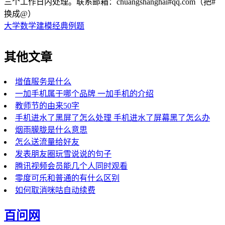
三个工作日内处理。联系邮箱：chuangshanghai#qq.com（把#
换成@）
大学数学建模经典例题
其他文章
增值服务是什么
一加手机属于哪个品牌 一加手机的介绍
教师节的由来50字
手机进水了黑屏了怎么处理 手机进水了屏幕黑了怎么办
烟雨朦胧是什么意思
怎么送流量给好友
发表朋友圈玩雪说说的句子
腾讯视频会员能几个人同时观看
零度可乐和普通的有什么区别
如何取消咪咕自动续费
百问网