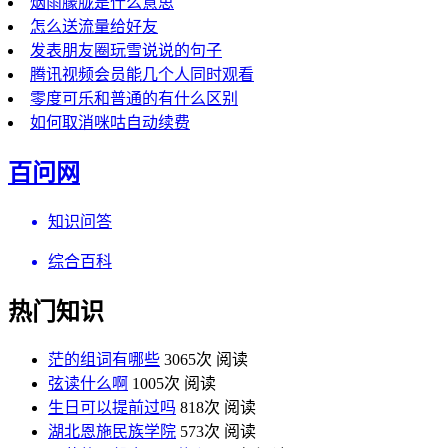
烟雨朦胧是什么意思
怎么送流量给好友
发表朋友圈玩雪说说的句子
腾讯视频会员能几个人同时观看
零度可乐和普通的有什么区别
如何取消咪咕自动续费
百问网
知识问答
综合百科
热门知识
茫的组词有哪些
3065次 阅读
弦读什么啊
1005次 阅读
生日可以提前过吗
818次 阅读
湖北恩施民族学院
573次 阅读