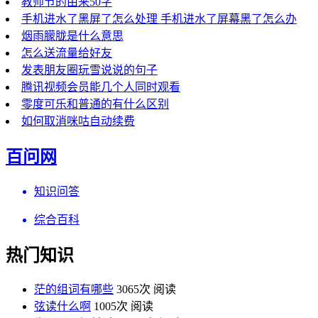
教师节的由来50字
手机进水了黑屏了怎么处理 手机进水了屏幕黑了怎么办
烟雨朦胧是什么意思
怎么送流量给好友
发表朋友圈玩雪说说的句子
腾讯视频会员能几个人同时观看
零度可乐和普通的有什么区别
如何取消咪咕自动续费
百问网
知识问答
综合百科
热门知识
茫的组词有哪些
3065次 阅读
弦读什么啊
1005次 阅读