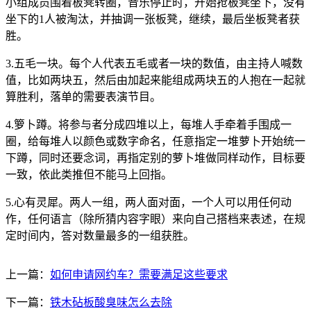
小组成员围着板凳转圈，音乐停止时，开始抢板凳坐下，没有
坐下的1人被淘汰，并抽调一张板凳，继续，最后坐板凳者获
胜。
3.五毛一块。每个人代表五毛或者一块的数值，由主持人喊数
值，比如两块五，然后由加起来能组成两块五的人抱在一起就
算胜利，落单的需要表演节目。
4.箩卜蹲。将参与者分成四堆以上，每堆人手牵着手围成一
圈，给每堆人以颜色或数字命名，任意指定一堆萝卜开始统一
下蹲，同时还要念词，再指定别的萝卜堆做同样动作，目标要
一致，依此类推但不能马上回指。
5.心有灵犀。两人一组，两人面对面，一个人可以用任何动
作，任何语言（除所猜内容字眼）来向自己搭档来表述，在规
定时间内，答对数量最多的一组获胜。
上一篇：
如何申请网约车？需要满足这些要求
下一篇：
铁木砧板酸臭味怎么去除