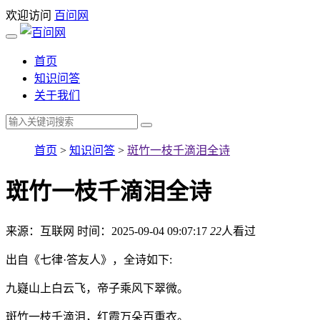
欢迎访问
百问网
首页
知识问答
关于我们
首页
>
知识问答
>
斑竹一枝千滴泪全诗
斑竹一枝千滴泪全诗
来源：互联网
时间：2025-09-04 09:07:17
22
人看过
出自《七律·答友人》，全诗如下:
九嶷山上白云飞，帝子乘风下翠微。
斑竹一枝千滴泪，红霞万朵百重衣。