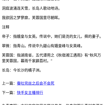
洞庭波涌连天雪，长岛人歌动地诗。
我欲因之梦寥廓，芙蓉国里尽朝晖。
注释
帝子：指娥皇与女英。传说中，她们是尧的女儿，舜的妻子。
翠微：指青山。传说中九嶷山有娥皇峰与女英峰。
芙蓉国：指湖南省，五代谭用之《秋宿湘江遇雨》有“秋风万
里芙蓉国，暮雨千家薜荔村。”
长岛：今长沙的橘子洲。
上一篇：
蚕吐完丝之后会不会死
下一篇：
快手女主播排行