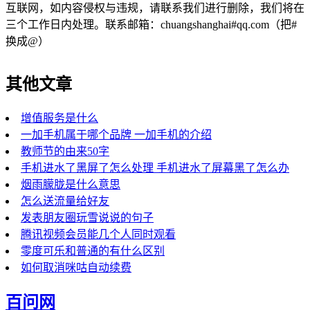
互联网，如内容侵权与违规，请联系我们进行删除，我们将在
三个工作日内处理。联系邮箱：chuangshanghai#qq.com（把#
换成@）
其他文章
增值服务是什么
一加手机属于哪个品牌 一加手机的介绍
教师节的由来50字
手机进水了黑屏了怎么处理 手机进水了屏幕黑了怎么办
烟雨朦胧是什么意思
怎么送流量给好友
发表朋友圈玩雪说说的句子
腾讯视频会员能几个人同时观看
零度可乐和普通的有什么区别
如何取消咪咕自动续费
百问网