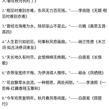
人·春花秋月何时了》
2."相见时难别亦难，东风无力百花残。"——李商隐《无题·相
见时难别亦难》
3."曾经沧海难为水，除却巫山不是云。"——元稹《离思五首·
其四》
4."人生若只如初见，何事秋风悲画扇。"——纳兰性德《木兰
词·拟古决绝词柬友》
5."天长地久有时尽，此恨绵绵无绝期。"——白居易《长恨
歌》
6."衣带渐宽终不悔，为伊消得人憔悴。"——柳永《凤栖梧》
7."花自飘零水自流，一种相思，两处闲愁。"——李清照《一
剪梅·红藕香残玉簟秋》
8."今年欢笑复明年，秋月春风等闲度。"——白居易《琵琶
行》