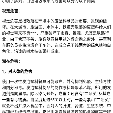
小编了解到，白色垃圾带来的危害可以分为以下两类：
视觉危害：
视觉危害是指散落在环境中的废塑料制品对市容、景观的破
坏。在大城市、旅游区、水体中、铁道旁散落的废塑料给人们
的视觉带来不良***，严重破坏了市容、景观，尤其是铁路行
业，由于管理不善，旅客随意将用过的餐盒抛之窗外，甚至列
车服务员亦将垃圾弃于车外，造成交通干线两旁的绿色植物白
色化，沿途的树木枝条飘挂成串。
潜在危害：
1，对人体的危害
使用一次性发泡塑料餐具可能致癌、并有抑制免疫、生殖毒性
和内分泌毒。发泡塑料制品的制作原料是聚苯乙烯，所用的发
泡剂是氟里昂。除污染问题外，它里面还含有“二恶英”及其它
一些有毒物质。当温度超过65℃以上时，一些毒素和“二恶英”
就会析出并渗入食品中，会对人的肝脏、肾脏、生殖系统、中
枢神经系统造成损害。吃掉用发泡餐盒装过的热食物就等于吃