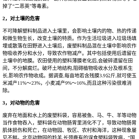
掉了“二恶英”等毒素。
2，对土壤的危害
不可降解塑料制品进入土壤里，会影响土壤内的物、热的传递
和微生物生长，改变土壤的特质。作为生活垃圾进入垃圾场填
埋或散落在田野进入土壤后，废塑料制品混在土壤中影响农作
物吸收养分和水分，导致农作物减产。其中包括使用后遗留在
土壤中的地膜。农田使用的塑料薄膜老化后,会破碎遗留在田
间，不分解腐烂。破坏土地结构,阻碍植物吸收水分及根系生
长,影响农作物收成。据调查,每亩地若含残膜3.9公斤,就可使玉
米减产11%～23%，小麦减产9%～16%,而且这种污染很难消
除。
3，对动物的危害
废弃在地面和水上的废塑料袋，容易被鱼、马、牛、羊等动物
当作食物吞入，塑料袋在动物肠胃里消化不了，导致动物肠胃
肌体损伤和死亡，在动物园、牧区、农村和海洋，这种现象屡
见不鲜。北京动物园的羚羊.长颈鹿有的误食塑料袋致病，“国