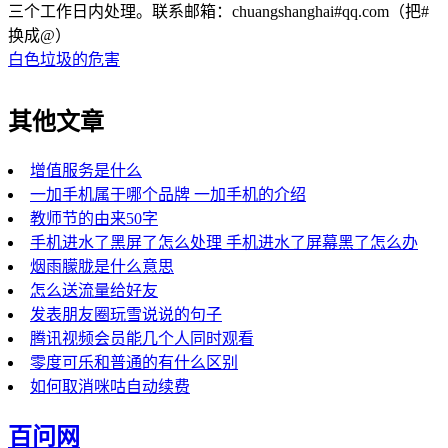
三个工作日内处理。联系邮箱：chuangshanghai#qq.com（把#
换成@）
白色垃圾的危害
其他文章
增值服务是什么
一加手机属于哪个品牌 一加手机的介绍
教师节的由来50字
手机进水了黑屏了怎么处理 手机进水了屏幕黑了怎么办
烟雨朦胧是什么意思
怎么送流量给好友
发表朋友圈玩雪说说的句子
腾讯视频会员能几个人同时观看
零度可乐和普通的有什么区别
如何取消咪咕自动续费
百问网