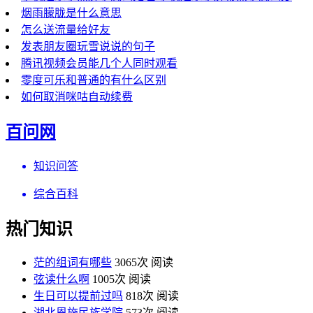
烟雨朦胧是什么意思
怎么送流量给好友
发表朋友圈玩雪说说的句子
腾讯视频会员能几个人同时观看
零度可乐和普通的有什么区别
如何取消咪咕自动续费
百问网
知识问答
综合百科
热门知识
茫的组词有哪些
3065次 阅读
弦读什么啊
1005次 阅读
生日可以提前过吗
818次 阅读
湖北恩施民族学院
573次 阅读