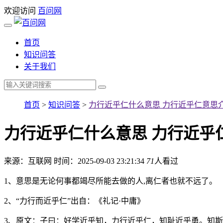
欢迎访问
百问网
首页
知识问答
关于我们
首页
>
知识问答
>
力行近乎仁什么意思 力行近乎仁意思介
力行近乎仁什么意思 力行近乎
来源：互联网
时间：2025-09-03 23:21:34
71
人看过
1、意思是无论何事都竭尽所能去做的人,离仁者也就不远了。
2、“力行而近乎仁”出自：《礼记·中庸》
3、原文：子曰：好学近乎知，力行近乎仁，知耻近乎勇。知