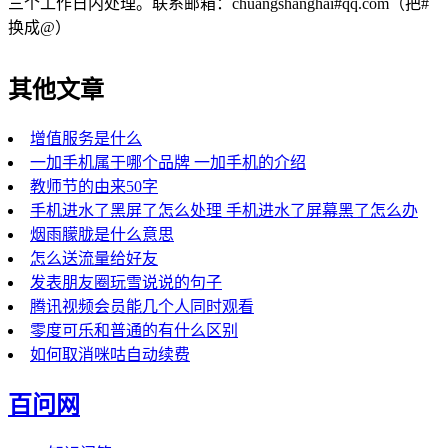
三个工作日内处理。联系邮箱：chuangshanghai#qq.com（把#
换成@）
其他文章
增值服务是什么
一加手机属于哪个品牌 一加手机的介绍
教师节的由来50字
手机进水了黑屏了怎么处理 手机进水了屏幕黑了怎么办
烟雨朦胧是什么意思
怎么送流量给好友
发表朋友圈玩雪说说的句子
腾讯视频会员能几个人同时观看
零度可乐和普通的有什么区别
如何取消咪咕自动续费
百问网