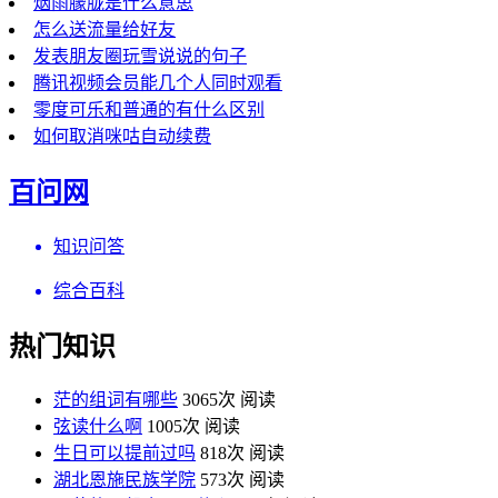
烟雨朦胧是什么意思
怎么送流量给好友
发表朋友圈玩雪说说的句子
腾讯视频会员能几个人同时观看
零度可乐和普通的有什么区别
如何取消咪咕自动续费
百问网
知识问答
综合百科
热门知识
茫的组词有哪些
3065次 阅读
弦读什么啊
1005次 阅读
生日可以提前过吗
818次 阅读
湖北恩施民族学院
573次 阅读