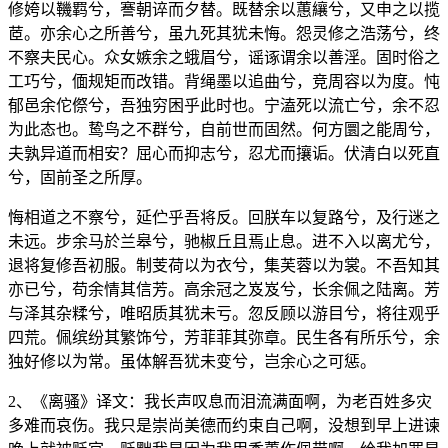
修姱以鞿羁兮，謇朝谇而夕替。既替余以蕙纕兮，又申之以揽
茝。亦余心之所善兮，虽九死其犹未悔。怨灵修之浩荡兮，终
不察夫民心。众女嫉余之蛾眉兮，谣诼谓余以善淫。固时俗之
工巧兮，偭规矩而改错。背绳墨以追曲兮，竞周容以为度。忳
郁邑余佗傺兮，吾独穷困乎此时也。宁溘死以流亡兮，余不忍
为此态也。鸷鸟之不群兮，自前世而固然。何方圜之能周兮，
夫孰异道而相安？屈心而抑志兮，忍尤而攘诟。伏清白以死直
兮，固前圣之所厚。
悔相道之不察兮，延伫乎吾将反。回朕车以复路兮，及行迷之
未远。步余马於兰皋兮，驰椒丘且焉止息。进不入以离尤兮，
退将复修吾初服。制芰荷以为衣兮，集芙蓉以为裳。不吾知其
亦已兮，苟余情其信芳。高余冠之岌岌兮，长余佩之陆离。芳
与泽其杂糅兮，唯昭质其犹未亏。忽反顾以游目兮，将往观乎
四荒。佩缤纷其繁饰兮，芳菲菲其弥章。民生各有所乐兮，余
独好修以为常。虽体解吾犹未变兮，岂余心之可惩。
2、《离骚》译文：我长声叹息而泪流满面啊，为老百姓多灾
多难而哀伤。我只是崇尚美德而约束自己啊，没想到早上进谏