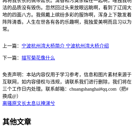
再将我长长的佩带延长。清香和污臭杂糅在一起啊，唯独我明
洁的品质没有毁伤。忽然回过头来放眼远眺啊，看到了辽阔大
地的四面八方。我佩戴上缤纷多彩的服饰啊，浑身上下散发着
阵阵清香。人生在世各有各的乐趣啊，我独爱美啊而且习以为
常。
上一篇：
宁波杭州湾大桥简介 宁波杭州湾大桥介绍
下一篇：
描写菊花像什么
免责声明：本站内容仅用于学习参考，信息和图片素材来源于
互联网，如内容侵权与违规，请联系我们进行删除，我们将在
三个工作日内处理。联系邮箱：chuangshanghai#qq.com（把#
换成@）
离骚原文长太息以掩涕兮
其他文章