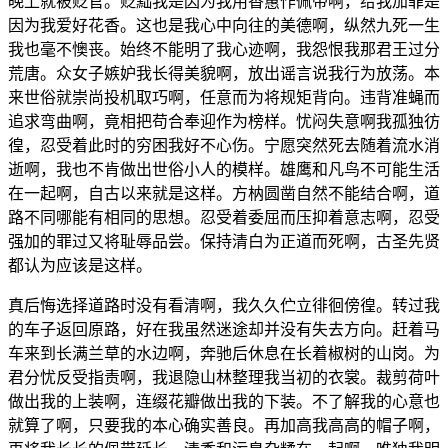
晚上就被贬官。贬黜我是因为我用香蕙作佩带啊，给我加罪是
因为我爱好花香。这也是我心中向往的美德啊，纵然九死一生
我也毫不懊丧。始终不能明了我心迹啊，我怨恨我那君王过分
荒唐。众女子嫉妒我长得美貌啊，放出谣言说我行为放荡。本
来世俗就崇尚投机取巧啊，任意而为将规矩背向。违背准蝇而
追求弯曲啊，竟相把苟合奉迎作为榜样。忧闷失意啊我孤独彷
徨，忍受着此时的穷困我好不心伤。宁愿突然死去随着流水消
逝啊，我也不肯做出世俗小人的模样。雄鹰和凡鸟不可能生活
在一起啊，自古以来就是这样。方枘圆凿自然不能结合啊，道
路不同哪能有相同的思想。忍受着委屈而压抑着意志啊，忍受
强加的罪过又将耻辱品尝。保持清白为正道而死啊，古圣先贤
都认为应该是这样。
真后悔选择道路时没有看清啊，我久久伫立徘徊傍徨。转过我
的车子返回原路，好在我虽然迷途却并没有失去方向。赶着马
车来到长满兰草的水边啊，奔驰后休息在长着椒树的山岗。为
君分忧反受指责啊，我退隐山林整理我当初的衣裳。裁剪荷叶
做出我的上装啊，连缀花瓣做出我的下装。不了解我的心意也
就算了啊，只要我的本心确实善良。再加高我高高的帽子啊，