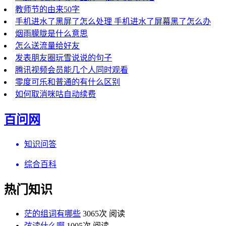
教师节的由来50字
手机进水了黑屏了怎么处理 手机进水了屏幕黑了怎么办
烟雨朦胧是什么意思
怎么送流量给好友
发表朋友圈玩雪说说的句子
腾讯视频会员能几个人同时观看
零度可乐和普通的有什么区别
如何取消咪咕自动续费
百问网
知识问答
综合百科
热门知识
茫的组词有哪些
3065次 阅读
弦读什么啊
1005次 阅读