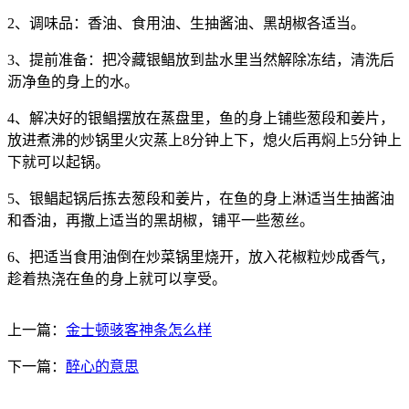
2、调味品：香油、食用油、生抽酱油、黑胡椒各适当。
3、提前准备：把冷藏银鲳放到盐水里当然解除冻结，清洗后
沥净鱼的身上的水。
4、解决好的银鲳摆放在蒸盘里，鱼的身上铺些葱段和姜片，
放进煮沸的炒锅里火灾蒸上8分钟上下，熄火后再焖上5分钟上
下就可以起锅。
5、银鲳起锅后拣去葱段和姜片，在鱼的身上淋适当生抽酱油
和香油，再撒上适当的黑胡椒，铺平一些葱丝。
6、把适当食用油倒在炒菜锅里烧开，放入花椒粒炒成香气，
趁着热浇在鱼的身上就可以享受。
上一篇：
金士顿骇客神条怎么样
下一篇：
醉心的意思