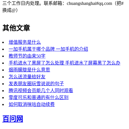
三个工作日内处理。联系邮箱：chuangshanghai#qq.com（把#
换成@）
其他文章
增值服务是什么
一加手机属于哪个品牌 一加手机的介绍
教师节的由来50字
手机进水了黑屏了怎么处理 手机进水了屏幕黑了怎么办
烟雨朦胧是什么意思
怎么送流量给好友
发表朋友圈玩雪说说的句子
腾讯视频会员能几个人同时观看
零度可乐和普通的有什么区别
如何取消咪咕自动续费
百问网