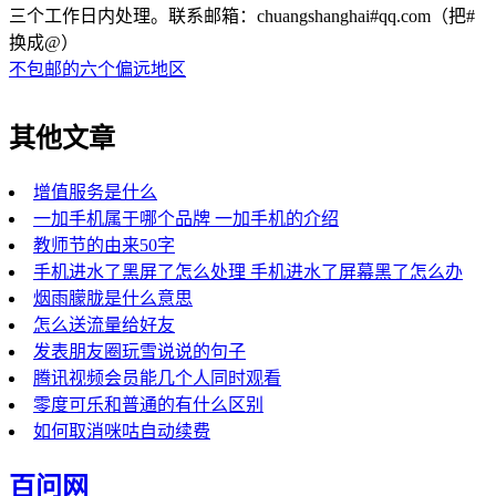
三个工作日内处理。联系邮箱：chuangshanghai#qq.com（把#
换成@）
不包邮的六个偏远地区
其他文章
增值服务是什么
一加手机属于哪个品牌 一加手机的介绍
教师节的由来50字
手机进水了黑屏了怎么处理 手机进水了屏幕黑了怎么办
烟雨朦胧是什么意思
怎么送流量给好友
发表朋友圈玩雪说说的句子
腾讯视频会员能几个人同时观看
零度可乐和普通的有什么区别
如何取消咪咕自动续费
百问网