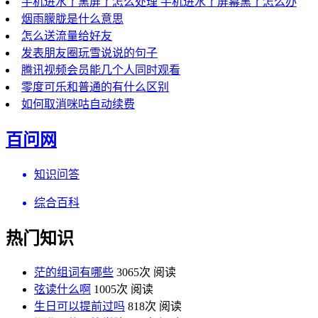
手机进水了黑屏了怎么处理 手机进水了屏幕黑了怎么办
烟雨朦胧是什么意思
怎么送流量给好友
发表朋友圈玩雪说说的句子
腾讯视频会员能几个人同时观看
零度可乐和普通的有什么区别
如何取消咪咕自动续费
百问网
知识问答
综合百科
热门知识
茫的组词有哪些
3065次 阅读
弦读什么啊
1005次 阅读
生日可以提前过吗
818次 阅读