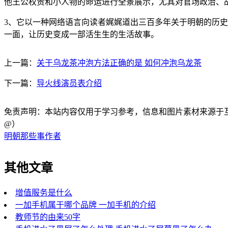
他王公权贵和小人物的命运进行全景展示，尤其对官场政治、
3、它以一种网络语言向读者娓娓道出三百多年关于明朝的历
一面，让历史变成一部活生生的生活故事。
上一篇：
关于乌龙茶冲泡方法正确的是 如何冲泡乌龙茶
下一篇：
导火线演员表介绍
免责声明：本站内容仅用于学习参考，信息和图片素材来源于互联网，
@）
明朝那些事作者
其他文章
增值服务是什么
一加手机属于哪个品牌 一加手机的介绍
教师节的由来50字