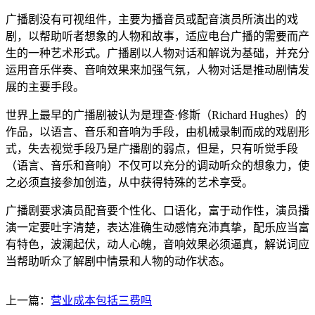
广播剧没有可视组件，主要为播音员或配音演员所演出的戏
剧，以帮助听者想象的人物和故事，适应电台广播的需要而产
生的一种艺术形式。广播剧以人物对话和解说为基础，并充分
运用音乐伴奏、音响效果来加强气氛，人物对话是推动剧情发
展的主要手段。
世界上最早的广播剧被认为是理查·修斯（Richard Hughes）的
作品，以语言、音乐和音响为手段，由机械录制而成的戏剧形
式，失去视觉手段乃是广播剧的弱点，但是，只有听觉手段
（语言、音乐和音响）不仅可以充分的调动听众的想象力，使
之必须直接参加创造，从中获得特殊的艺术享受。
广播剧要求演员配音要个性化、口语化，富于动作性，演员播
演一定要吐字清楚，表达准确生动感情充沛真挚，配乐应当富
有特色，波澜起伏，动人心魄，音响效果必须逼真，解说词应
当帮助听众了解剧中情景和人物的动作状态。
上一篇：
营业成本包括三费吗