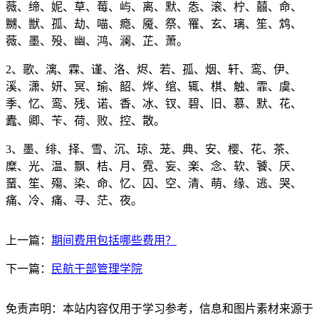
薇、缔、妮、草、莓、屿、离、默、怣、滚、柠、囍、命、
嬲、獣、孤、劫、喵、瘾、魇、祭、罹、玄、璃、笙、鸩、
薇、墨、殁、幽、鸿、澜、芷、萧。
2、歌、漓、霖、谨、洛、烬、若、孤、烟、轩、鸾、伊、
溪、潇、妍、冥、瑜、韶、烨、绾、辄、棋、触、霏、虞、
季、忆、鸾、残、诺、香、冰、钗、碧、旧、慕、默、花、
蠹、卿、苄、荷、败、控、散。
3、墨、绯、择、雪、沉、琼、茏、典、安、樱、花、茶、
糜、光、温、飘、桔、月、霓、妄、楽、念、软、饕、厌、
蝁、笙、殤、染、命、忆、囚、空、清、萌、缘、逃、哭、
痛、冷、痛、寻、茫、夜。
上一篇：
期间费用包括哪些费用？
下一篇：
民航干部管理学院
免责声明：本站内容仅用于学习参考，信息和图片素材来源于