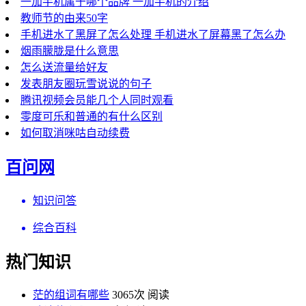
一加手机属于哪个品牌 一加手机的介绍
教师节的由来50字
手机进水了黑屏了怎么处理 手机进水了屏幕黑了怎么办
烟雨朦胧是什么意思
怎么送流量给好友
发表朋友圈玩雪说说的句子
腾讯视频会员能几个人同时观看
零度可乐和普通的有什么区别
如何取消咪咕自动续费
百问网
知识问答
综合百科
热门知识
茫的组词有哪些
3065次 阅读