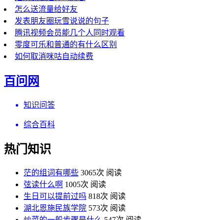
怎么送流量给好友
发表朋友圈玩雪说说的句子
腾讯视频会员能几个人同时观看
零度可乐和普通的有什么区别
如何取消咪咕自动续费
百问网
知识问答
综合百科
热门知识
茫的组词有哪些
3065次 阅读
弦读什么啊
1005次 阅读
生日可以提前过吗
818次 阅读
湖北恩施民族学院
573次 阅读
炒菜的一般步骤是什么
547次 阅读