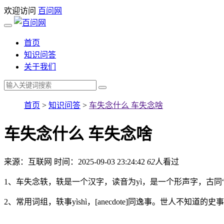
欢迎访问
百问网
首页
知识问答
关于我们
首页
>
知识问答
>
车失念什么 车失念啥
车失念什么 车失念啥
来源：互联网
时间：2025-09-03 23:24:42
62
人看过
1、车失念轶，轶是一个汉字，读音为yì，是一个形声字，古
2、常用词组，轶事yìshì，[anecdote]同逸事。世人不知