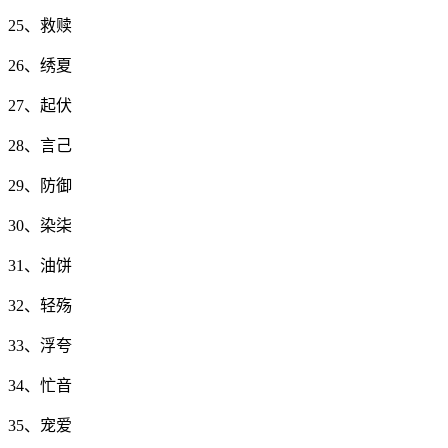
25、救赎
26、绣夏
27、起伏
28、言己
29、防御
30、染柒
31、油饼
32、轻殇
33、浮夸
34、忙音
35、宠爱