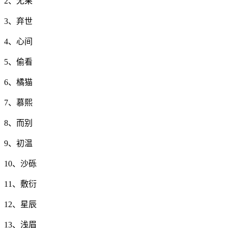
2、无果
3、弃世
4、心间
5、偷看
6、橘猫
7、慕熙
8、而别
9、初温
10、沙砾
11、敷衍
12、星辰
13、浅眉