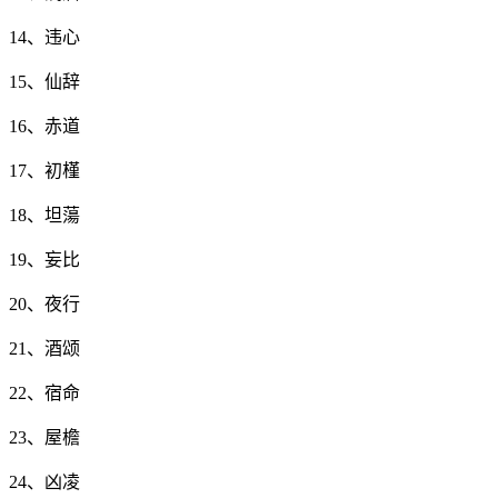
14、违心
15、仙辞
16、赤道
17、初槿
18、坦蕩
19、妄比
20、夜行
21、酒颂
22、宿命
23、屋檐
24、凶凌