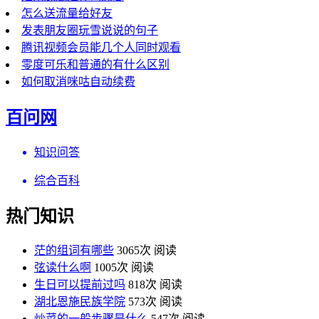
怎么送流量给好友
发表朋友圈玩雪说说的句子
腾讯视频会员能几个人同时观看
零度可乐和普通的有什么区别
如何取消咪咕自动续费
百问网
知识问答
综合百科
热门知识
茫的组词有哪些
3065次 阅读
弦读什么啊
1005次 阅读
生日可以提前过吗
818次 阅读
湖北恩施民族学院
573次 阅读
炒菜的一般步骤是什么
547次 阅读