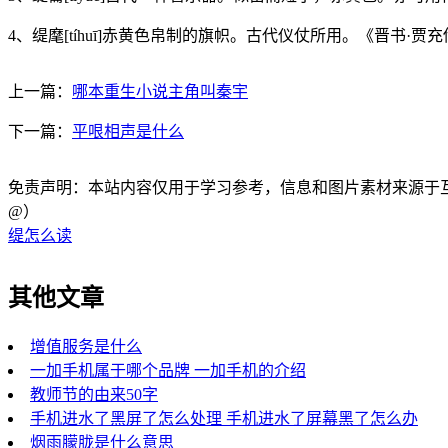
4、缇麾[tíhuī]赤黄色帛制的旗帜。古代仪仗所用。《晋书
上一篇：
哪本重生小说主角叫秦宇
下一篇：
平哏相声是什么
免责声明：本站内容仅用于学习参考，信息和图片素材来源于互联网，
@）
缇怎么读
其他文章
增值服务是什么
一加手机属于哪个品牌 一加手机的介绍
教师节的由来50字
手机进水了黑屏了怎么处理 手机进水了屏幕黑了怎么办
烟雨朦胧是什么意思