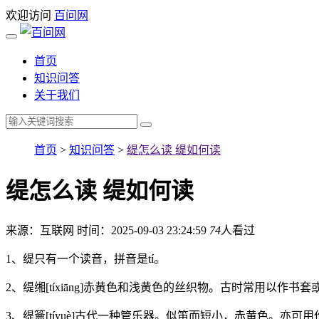
欢迎访问
百问网
首页
知识问答
关于我们
首页
>
知识问答
>
缇怎么读 缇如何读
缇怎么读 缇如何读
来源：互联网
时间：2025-09-03 23:24:59
74
人看过
1、缇只有一个读音，拼音是tí。
2、缇缃[tíxiāng]赤黄色和浅黄色的丝织物。古时常用以作书
3、缇籥[tíyuè]古代一种管乐器。似笛而短小，赤黄色。亦可