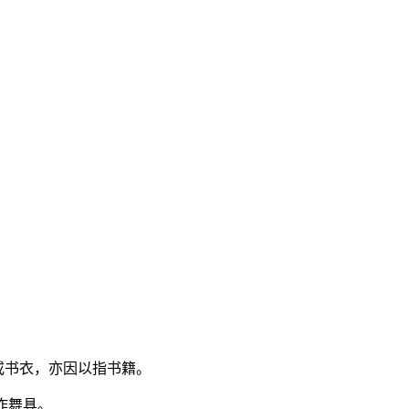
套或书衣，亦因以指书籍。
用作舞具。