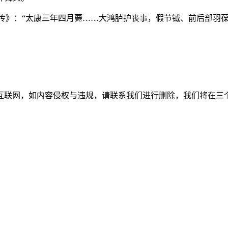
·贾充传》：“太康三年四月薨……大鸿胪护丧事，假节钺、前后部羽
如内容侵权与违规，请联系我们进行删除，我们将在三个工作日内处理。