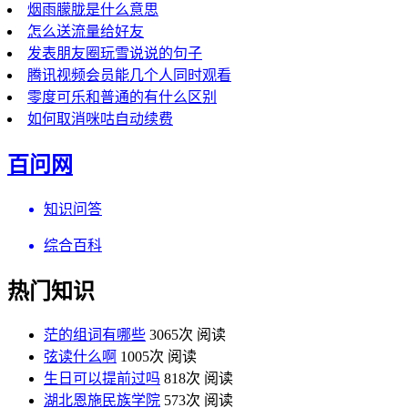
烟雨朦胧是什么意思
怎么送流量给好友
发表朋友圈玩雪说说的句子
腾讯视频会员能几个人同时观看
零度可乐和普通的有什么区别
如何取消咪咕自动续费
百问网
知识问答
综合百科
热门知识
茫的组词有哪些
3065次 阅读
弦读什么啊
1005次 阅读
生日可以提前过吗
818次 阅读
湖北恩施民族学院
573次 阅读