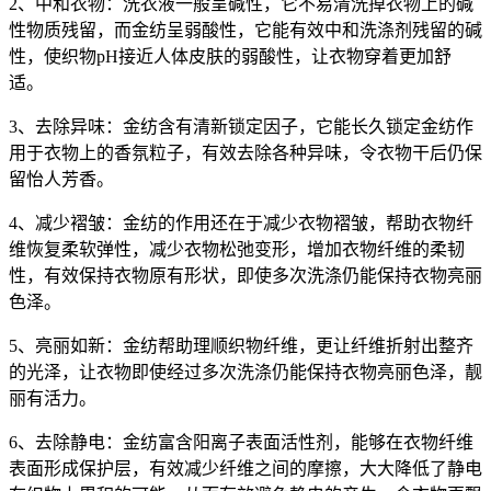
2、中和衣物：洗衣液一般呈碱性，它不易清洗掉衣物上的碱
性物质残留，而金纺呈弱酸性，它能有效中和洗涤剂残留的碱
性，使织物pH接近人体皮肤的弱酸性，让衣物穿着更加舒
适。
3、去除异味：金纺含有清新锁定因子，它能长久锁定金纺作
用于衣物上的香氛粒子，有效去除各种异味，令衣物干后仍保
留怡人芳香。
4、减少褶皱：金纺的作用还在于减少衣物褶皱，帮助衣物纤
维恢复柔软弹性，减少衣物松弛变形，增加衣物纤维的柔韧
性，有效保持衣物原有形状，即使多次洗涤仍能保持衣物亮丽
色泽。
5、亮丽如新：金纺帮助理顺织物纤维，更让纤维折射出整齐
的光泽，让衣物即使经过多次洗涤仍能保持衣物亮丽色泽，靓
丽有活力。
6、去除静电：金纺富含阳离子表面活性剂，能够在衣物纤维
表面形成保护层，有效减少纤维之间的摩擦，大大降低了静电