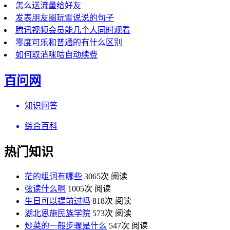
怎么送流量给好友
发表朋友圈玩雪说说的句子
腾讯视频会员能几个人同时观看
零度可乐和普通的有什么区别
如何取消咪咕自动续费
百问网
知识问答
综合百科
热门知识
茫的组词有哪些
3065次 阅读
弦读什么啊
1005次 阅读
生日可以提前过吗
818次 阅读
湖北恩施民族学院
573次 阅读
炒菜的一般步骤是什么
547次 阅读