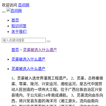
欢迎访问
百问网
首页
知识问答
关于我们
首页
>
灵渠被选入什么遗产
灵渠被选入什么遗产
灵渠被选入什么遗产
1、灵渠被入选世界灌溉工程遗产。 2、灵渠，古称秦凿
渠、零渠、陡河、兴安运河、湘桂运河，是古代中国劳
动人民创造的一项伟大工程。位于广西壮族自治区兴安
县境内，于公元前214年凿成通航。 3、灵渠流向由东向
西，将兴安县东面的海洋河（湘江源头，流向由南向