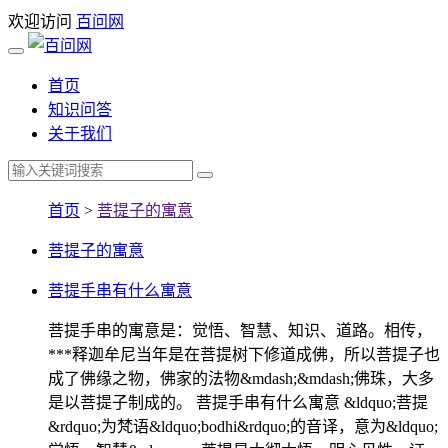
欢迎访问
百问网
首页
知识问答
关于我们
首页
>
菩提子的寓意
菩提子的寓意
菩提手串有什么寓意
菩提手串的寓意是：觉悟、智慧、知识、道路。相传，
***释迦牟尼当年是在菩提树下修道成佛，所以菩提子也
成了佛缘之物，佛家的法物&mdash;&mdash;佛珠，大多
是以菩提子制成的。 菩提手串有什么寓意 &ldquo;菩提
&rdquo;为梵语&ldquo;bodhi&rdquo;的音译，意为&ldquo;