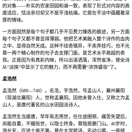
的对象——朴实的农家田园和谐一致，表现了形式对内容的高
度适应，恬淡亲切却又不是平浅枯燥。它是在平淡中蕴藏着深
厚的情味。
一方面固然是每个句子都几乎不见费力锤炼的痕迹，另一方面
每个句子又都不曾显得薄弱。他把艺术美融入整个诗作的血肉
之中，显得自然天成。这种不炫奇猎异，不卖弄技巧，也不光
靠一两个精心制作的句子去支撑门面，是艺术水平高超的表
现。正是因为有真彩内映，所以出语洒落，浑然省净，使全诗
从“淡抹”中显示了它的魅力，而不再需要“浓饰盛妆”了。
孟浩然
孟浩然（689—740），名浩，字浩然，号孟山人，襄州襄阳
（现湖北襄阳）人，世称孟襄阳。因他未曾入仕，又称之为孟
山人，是唐代著名的山水田园派诗人。
孟浩然生当盛唐，早年有志用世，在仕途困顿、痛苦失望后，
尚能自重，不媚俗世，以隐士终身。曾隐居鹿门山。40岁时，
游长安，应进士举不第。曾在太学赋诗，名动公卿，一座倾