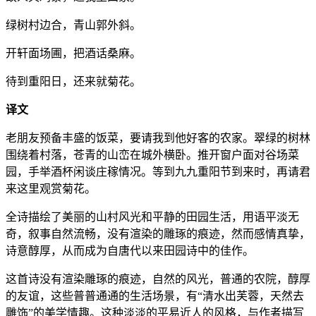
绿树村边合，青山郭外斜。
开轩面场圃，把酒话桑麻。
待到重阳日，还来就菊花。
译文
老朋友预备丰盛的饭菜，要请我到他好客的农家。翠绿的树林
围绕着村落，苍青的山峦在城外横卧。推开窗户面对谷场菜
园，手举酒杯闲谈庄稼情况。等到九九重阳节到来时，再请君
来这里观赏菊花。
全诗描绘了美丽的山村风光和平静的田园生活，用语平淡无
奇，叙事自然流畅，没有渲染的雕琢的痕迹，然而感情真挚，
诗意醇厚，从而成为自唐代以来田园诗中的佳作。
这首诗没有渲染雕琢的痕迹，自然的风光，普通的农院，醇厚
的友谊，这些普普通通的生活场景，有“清水出芙蓉，天然去
雕饰”的美学情趣。这种淡淡的平易近人的风格，与作者描写