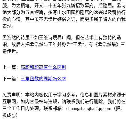
服，为之搁笔。开元二十五年张九龄招致幕府，后隐居。孟诗
绝大部分为五言短篇，多写山水田园和隐居的逸兴以及羁旅行
役的心情。其中虽不无愤世嫉俗之词，而更多属于诗人的自我
表现。
孟浩然的诗虽不如王维诗境界广阔，但在艺术上有独特的造
诣，故后人把孟浩然与王维并称为“王孟”，有《孟浩然集》三
卷传世。
上一篇：
高职和职高有什么区别
下一篇：
三角函数的周期怎么求
免责声明：本站内容仅用于学习参考，信息和图片素材来源于
互联网，如内容侵权与违规，请联系我们进行删除，我们将在
三个工作日内处理。联系邮箱：chuangshanghai#qq.com（把#
换成@）