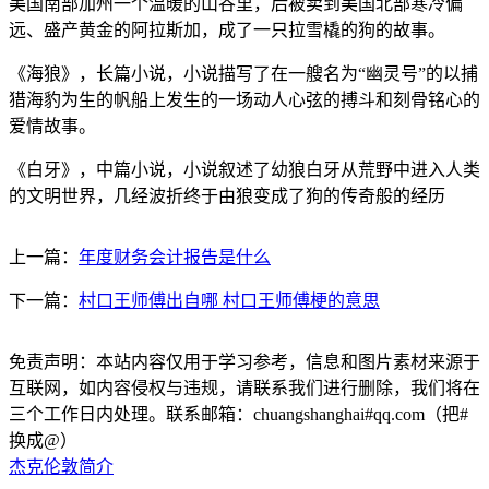
美国南部加州一个温暖的山谷里，后被卖到美国北部寒冷偏
远、盛产黄金的阿拉斯加，成了一只拉雪橇的狗的故事。
《海狼》，长篇小说，小说描写了在一艘名为“幽灵号”的以捕
猎海豹为生的帆船上发生的一场动人心弦的搏斗和刻骨铭心的
爱情故事。
《白牙》，中篇小说，小说叙述了幼狼白牙从荒野中进入人类
的文明世界，几经波折终于由狼变成了狗的传奇般的经历
上一篇：
年度财务会计报告是什么
下一篇：
村口王师傅出自哪 村口王师傅梗的意思
免责声明：本站内容仅用于学习参考，信息和图片素材来源于
互联网，如内容侵权与违规，请联系我们进行删除，我们将在
三个工作日内处理。联系邮箱：chuangshanghai#qq.com（把#
换成@）
杰克伦敦简介