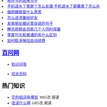
教师节的由来50字
手机进水了黑屏了怎么处理 手机进水了屏幕黑了怎么办
烟雨朦胧是什么意思
怎么送流量给好友
发表朋友圈玩雪说说的句子
腾讯视频会员能几个人同时观看
零度可乐和普通的有什么区别
如何取消咪咕自动续费
百问网
知识问答
综合百科
热门知识
茫的组词有哪些
3065次 阅读
弦读什么啊
1005次 阅读