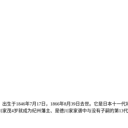
生于1846年7月17日，1866年8月39日去世。它是日本十
家茂4岁就成为纪州藩主、是德川家家谱中与没有子嗣的第13代