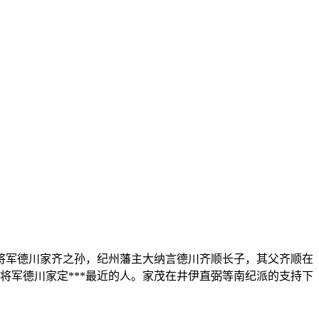
一代将军德川家齐之孙，纪州藩主大纳言德川齐顺长子，其父齐顺在
将军德川家定***最近的人。家茂在井伊直弼等南纪派的支持下