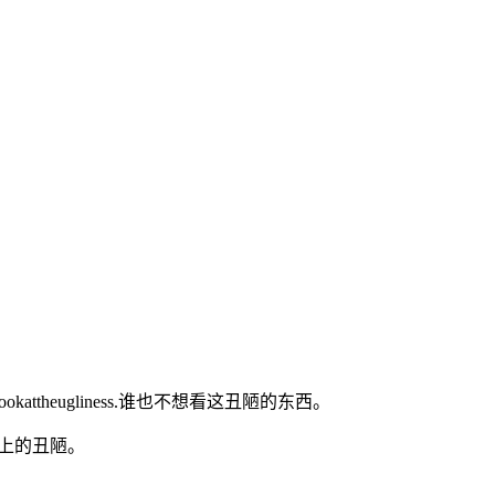
lookattheugliness.谁也不想看这丑陋的东西。
式的心理上的丑陋。