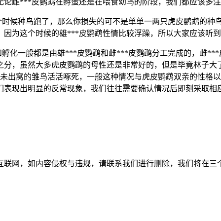
论雌***皮鹦鹉在孵蛋还是在喂食幼鸟的阶段，我们都应该多
这个时候种鸟跑了，那么你损失的可不是单单一两只虎皮鹦鹉的种
因为这个时候的雄***皮鹦鹉性情比较浮躁，所以大家应该听到
孵化一般都是由雄***皮鹦鹉和雌***皮鹦鹉分工完成的，雌**
分，虽然大多虎皮鹦鹉的母性还是非常好的，但是毕竟林子大了
把未出窝的雏鸟活活啄死，一般这种情况与虎皮鹦鹉双亲的性格
们表现出明显的反常现象，我们往往需要确认情况后即刻采取相
如内容侵权与违规，请联系我们进行删除，我们将在三个工作日内处理。