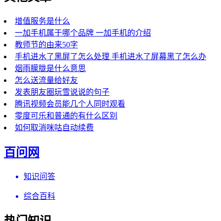
增值服务是什么
一加手机属于哪个品牌 一加手机的介绍
教师节的由来50字
手机进水了黑屏了怎么处理 手机进水了屏幕黑了怎么办
烟雨朦胧是什么意思
怎么送流量给好友
发表朋友圈玩雪说说的句子
腾讯视频会员能几个人同时观看
零度可乐和普通的有什么区别
如何取消咪咕自动续费
百问网
知识问答
综合百科
热门知识