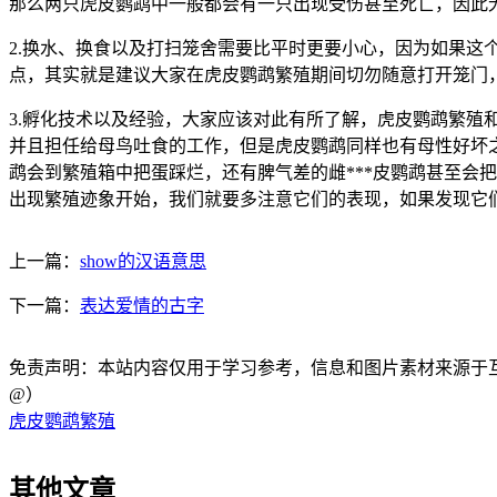
那么两只虎皮鹦鹉中一般都会有一只出现受伤甚至死亡，因此无
2.换水、换食以及打扫笼舍需要比平时更要小心，因为如果
点，其实就是建议大家在虎皮鹦鹉繁殖期间切勿随意打开笼门，
3.孵化技术以及经验，大家应该对此有所了解，虎皮鹦鹉繁殖和
并且担任给母鸟吐食的工作，但是虎皮鹦鹉同样也有母性好坏之
鹉会到繁殖箱中把蛋踩烂，还有脾气差的雌***皮鹦鹉甚至会
出现繁殖迹象开始，我们就要多注意它们的表现，如果发现它
上一篇：
show的汉语意思
下一篇：
表达爱情的古字
免责声明：本站内容仅用于学习参考，信息和图片素材来源于互联网，
@）
虎皮鹦鹉繁殖
其他文章