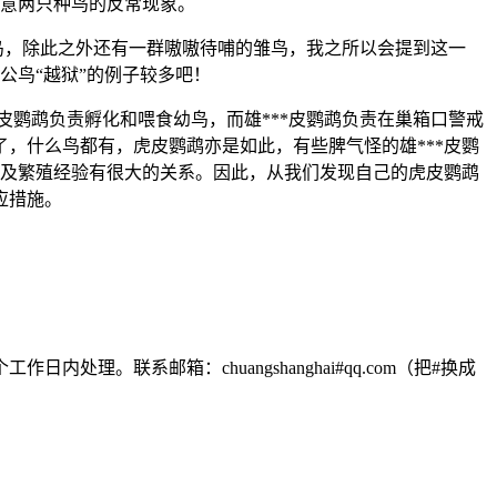
注意两只种鸟的反常现象。
鸟，除此之外还有一群嗷嗷待哺的雏鸟，我之所以会提到这一
公鸟“越狱”的例子较多吧！
*皮鹦鹉负责孵化和喂食幼鸟，而雄***皮鹦鹉负责在巢箱口警戒
，什么鸟都有，虎皮鹦鹉亦是如此，有些脾气怪的雄***皮鹦
以及繁殖经验有很大的关系。因此，从我们发现自己的虎皮鹦鹉
应措施。
联系邮箱：chuangshanghai#qq.com（把#换成