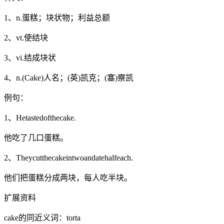
1、n.蛋糕；块状物；利益总额
2、vt.使结块
3、vi.结成块状
4、n.(Cake)人名；(英)凯克；(塞)察凯
例句：
1、Hetastedofthecake.
他吃了几口蛋糕。
2、Theycutthecakeintwoandatehalfeach.
他们把蛋糕分成两块，每人吃半块。
扩展资料
cake的同近义词：torta