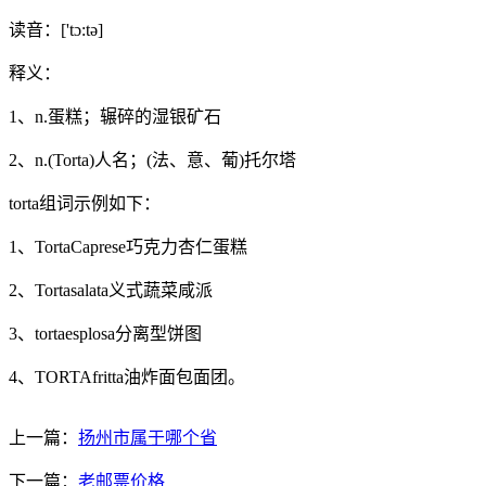
读音：['tɔ:tə]
释义：
1、n.蛋糕；辗碎的湿银矿石
2、n.(Torta)人名；(法、意、葡)托尔塔
torta组词示例如下：
1、TortaCaprese巧克力杏仁蛋糕
2、Tortasalata义式蔬菜咸派
3、tortaesplosa分离型饼图
4、TORTAfritta油炸面包面团。
上一篇：
扬州市属于哪个省
下一篇：
老邮票价格