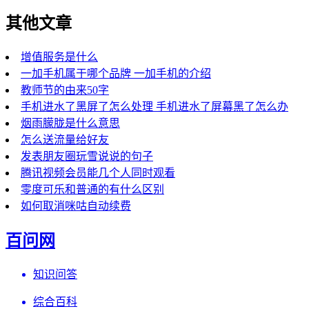
其他文章
增值服务是什么
一加手机属于哪个品牌 一加手机的介绍
教师节的由来50字
手机进水了黑屏了怎么处理 手机进水了屏幕黑了怎么办
烟雨朦胧是什么意思
怎么送流量给好友
发表朋友圈玩雪说说的句子
腾讯视频会员能几个人同时观看
零度可乐和普通的有什么区别
如何取消咪咕自动续费
百问网
知识问答
综合百科