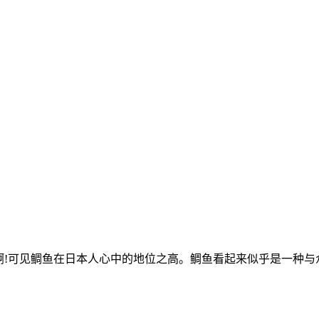
啊!可见鲷鱼在日本人心中的地位之高。鲷鱼看起来似乎是一种