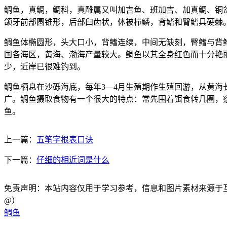
鲷鱼，真鲷，鲷科，真雕属又叫加吉鱼、班加吉、加真鲷、铜
颌牙前部圆锥形，后部臼齿状，体被栉鳞，背鳍和臀鳍具硬棘
鲷鱼体椭圆形，头大口小，背鳍连续，中间无缺刻，臀鳍与背
国各海区，黄海、渤海产量较大。鲷鱼以其全身红色而十分艳
少，近岸已很难钓到。
鲷鱼栖息在沙砾海底，每年3—4月生殖期作生殖回游，从黄海
广。鲷鱼摄取食物有一个很大的特点：常先围着饵食转几圈，
鱼。
上一篇：
五笔字根表口诀
下一篇：
仔细的相近词是什么
免责声明：本站内容仅用于学习参考，信息和图片素材来源于互联网，
@）
鲷鱼