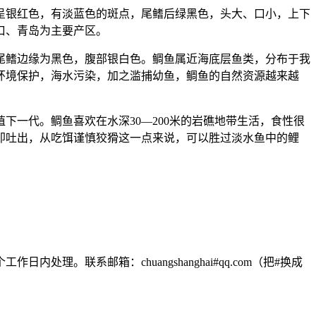
呈银红色，有淡蓝色的斑点，尾鳍后绿黑色，头大、口小，上下
口、青岛为主要产区。
尾鳍边缘为黑色，腹部银白色。鲷鱼属近海底层鱼类，分布于我
环境保护，海水污染，加之滥捕幼鱼，鲷鱼的自然资源越来越
下一代。鲷鱼喜欢在水深30—200米的岩礁地带生活，食性很
即吐出，从吃饵谨慎狡猾这一点来说，可以胜过淡水鱼中的鲤
联系邮箱：chuangshanghai#qq.com（把#换成