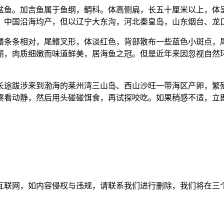
盆鱼。加吉鱼属于鱼纲，鲷科。体高侧扁，长五十厘米以上，体
。中国沿海均产，但以辽宁大东沟，河北秦皇岛，山东烟台、龙
鳍条条相对，尾鳍叉形，体淡红色，背部散布一些蓝色小斑点，
丽，肉质细嫩而味道鲜美，居海鱼之冠。但是近年来因忽视自然
长途跋涉来到渤海的莱州湾三山岛、西山沙旺一带海区产卵，繁殖
察看动静，然后用头碰碰饵食，再试探咬吃。如果稍感不适，立
如内容侵权与违规，请联系我们进行删除，我们将在三个工作日内处理。