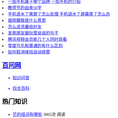
一加手机属于哪个品牌 一加手机的介绍
教师节的由来50字
手机进水了黑屏了怎么处理 手机进水了屏幕黑了怎么办
烟雨朦胧是什么意思
怎么送流量给好友
发表朋友圈玩雪说说的句子
腾讯视频会员能几个人同时观看
零度可乐和普通的有什么区别
如何取消咪咕自动续费
百问网
知识问答
综合百科
热门知识
茫的组词有哪些
3065次 阅读