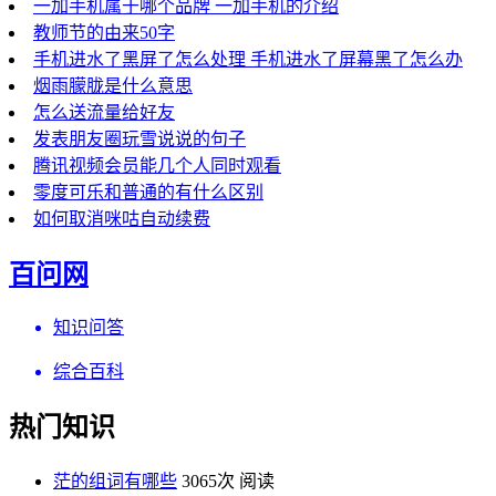
一加手机属于哪个品牌 一加手机的介绍
教师节的由来50字
手机进水了黑屏了怎么处理 手机进水了屏幕黑了怎么办
烟雨朦胧是什么意思
怎么送流量给好友
发表朋友圈玩雪说说的句子
腾讯视频会员能几个人同时观看
零度可乐和普通的有什么区别
如何取消咪咕自动续费
百问网
知识问答
综合百科
热门知识
茫的组词有哪些
3065次 阅读