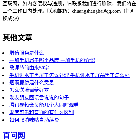
互联网，如内容侵权与违规，请联系我们进行删除，我们将在
三个工作日内处理。联系邮箱：chuangshanghai#qq.com（把#
换成@）
其他文章
增值服务是什么
一加手机属于哪个品牌 一加手机的介绍
教师节的由来50字
手机进水了黑屏了怎么处理 手机进水了屏幕黑了怎么办
烟雨朦胧是什么意思
怎么送流量给好友
发表朋友圈玩雪说说的句子
腾讯视频会员能几个人同时观看
零度可乐和普通的有什么区别
如何取消咪咕自动续费
百问网