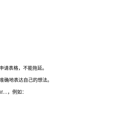
：
lay．你得交上申请表格，不能拖延。
ly．他能用英语准确地表达自己的想法。
if…，例如：