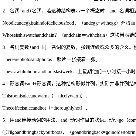
2．名词+and+名词，若这种结构表示一个概念时，and+名词相
Noodleandeggisakindofdeliciousfood．（andegg=withe
Whoseisthiswatchandchain？（andchain＝withchain）
3．名词复数+and+同一名词的复数，强调连续或众多的含义。
Therearephotosandphotos．照片一张接着一张。
Theysawfilmhoursandhourslastweek．上星期他们一小时接
4．形容词+and+形容词，这种结构形似并列，实际并非并列结
Thisroonisniceandwarm（＝nicelywarm）．
Thecoffeeisniceandhot（=thoroughlyhot）．
5．用and连接动词的用法：and+动词作目的状语。动词go（come，
①I'llgoandbringbackyourboots，（goandbringback=goinor