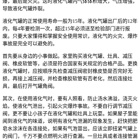
爆，最后是火灾。这时液化气罐内气体体积增大，气压增强，
导致液化气罐炸裂。
液化气罐的正常使用寿命一般为15年。液化气罐出厂后的12年
内，每4年要检测一次，超过15年必须送至检验部门进行报
废。只要大家懂得和掌握安全使用常识，液化气的火灾、爆炸
事故是完全可以避免的。
首先要从身边的小事做起。家里购买液化气罐、灶具、减压
阀、橡皮软管等，必须是符合国家有关规定的合格产品。更换
液化气罐时，应按顺序先检查减压阀密封橡皮垫是否完好无
损，再接上减压阀，并检查橡胶软管有否老化，然后连接灶
具，最后打开气罐角阀。
其次，在使用液化气时，要有人照看，防止汤水沸溢，浇灭火
焰，使液化气泄出，引起火灾爆炸事故。不要自行调节减压
阀，更不要让小孩子在液化气罐和灶具上玩耍。如果屋子里能
闻到液化气的味道，说明有液化气泄漏的现象发生，赶快把肥
皂水涂沫在各连接处，如果有气泡冒出，应该立即扭紧气罐上
的阀门，千万不要点燃明火进行查漏。一旦灶具或者连接管漏