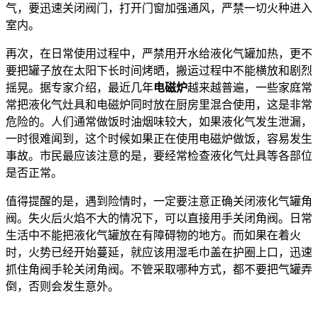
气，要迅速关闭阀门，打开门窗加强通风，严禁一切火种进入
室内。
再次，在日常使用过程中，严禁用开水给液化气罐加热，更不
要把罐子放在太阳下长时间烤晒，搬运过程中不能横放和剧烈
摇晃。据专家介绍，最近几年
电磁炉
越来越普遍，一些家庭常
常把液化气灶具和电磁炉同时放在厨房里混合使用，这是非常
危险的。人们通常做饭时油烟味较大，如果液化气发生泄漏，
一时很难闻到，这个时候如果正在使用电磁炉做饭，容易发生
事故。市民最应该注意的是，要经常检查液化气灶具等各部位
是否正常。
值得提醒的是，遇到险情时，一定要注意正确关闭液化气罐角
阀。失火后火焰不大的情况下，可以直接用手关闭角阀。日常
生活中不能把液化气罐放在有障碍物的地方。而如果在着火
时，火势已经开始蔓延，就应该用湿毛巾盖在护圈上口，迅速
抓住角阀手轮关闭角阀。不管采取哪种方式，都不要把气罐弄
倒，否则会发生意外。