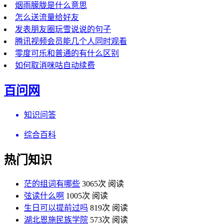
烟雨朦胧是什么意思
怎么送流量给好友
发表朋友圈玩雪说说的句子
腾讯视频会员能几个人同时观看
零度可乐和普通的有什么区别
如何取消咪咕自动续费
百问网
知识问答
综合百科
热门知识
茫的组词有哪些
3065次 阅读
弦读什么啊
1005次 阅读
生日可以提前过吗
819次 阅读
湖北恩施民族学院
573次 阅读