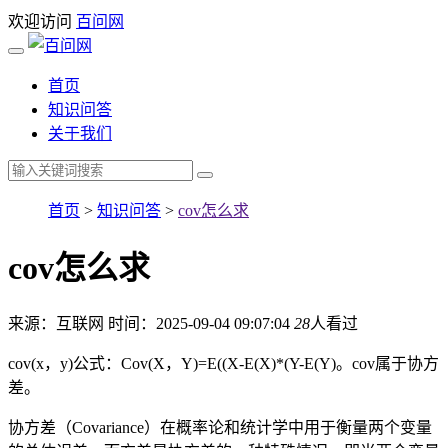
欢迎访问
百问网
首页
知识问答
关于我们
首页
>
知识问答
>
cov怎么求
cov怎么求
来源：互联网
时间：2025-09-04 09:07:04
28
人看过
cov(x，y)公式：Cov(X，Y)=E((X-E(X)*(Y-E(Y)。cov属于协方
差。
协方差（Covariance）在概率论和统计学中用于衡量两个变量