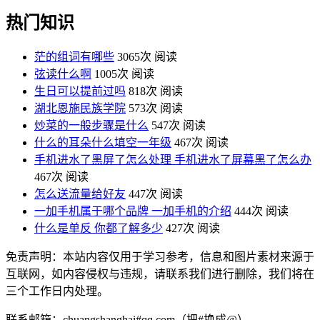
热门知识
茫的组词有哪些
3065次 阅读
弦读什么啊
1005次 阅读
生日可以提前过吗
818次 阅读
湖北恩施民族学院
573次 阅读
炒菜的一般步骤是什么
547次 阅读
什么的耳朵什么填空一年级
467次 阅读
手机进水了黑屏了怎么处理 手机进水了屏幕黑了怎么办
467次 阅读
怎么送流量给好友
447次 阅读
一加手机属于哪个品牌 一加手机的介绍
444次 阅读
什么是单反 你都了解多少
427次 阅读
免责声明：本站内容仅用于学习参考，信息和图片素材来源于
互联网，如内容侵权与违规，请联系我们进行删除，我们将在
三个工作日内处理。
联系邮箱：chuangshanghai#qq.com（把#换成@）